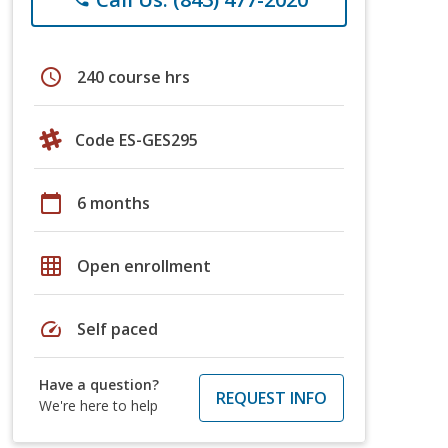
schedule
240 course hrs
Code ES-GES295
calendar_today
6 months
grid_on
Open enrollment
speed
Self paced
Have a question?
REQUEST INFO
We're here to help