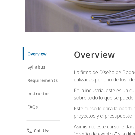
Overview
Overview
Syllabus
La firma de Diseño de Bodas 
utilizadas por uno de los líd
Requirements
En la industria, este es un
Instructor
sobre todo lo que se puede 
FAQs
Este curso le dará la oportu
proyectos y el presupuesto 
Asimismo, este curso le dará u
phone
Call Us:
"diseño de eventos" y la dif