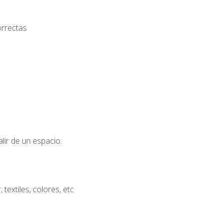
orrectas
lir de un espacio.
extiles, colores, etc