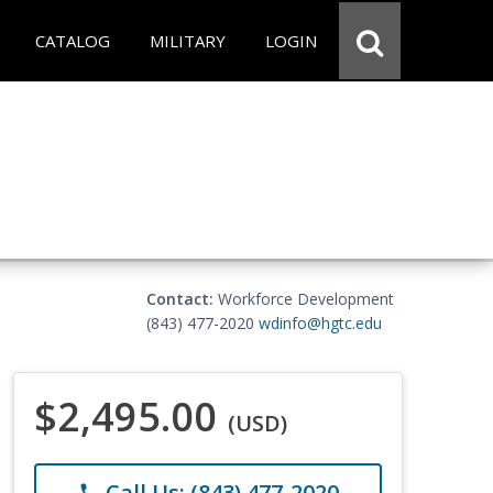
CATALOG
MILITARY
LOGIN
Contact:
Workforce Development
(843) 477-2020
wdinfo@hgtc.edu
$2,495.00
(USD)
Call Us: (843) 477-2020
phone