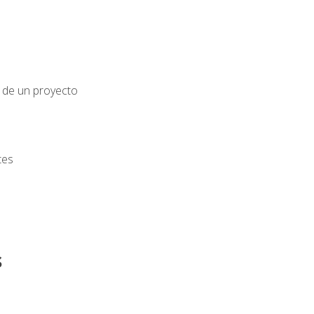
o de un proyecto
tes
s