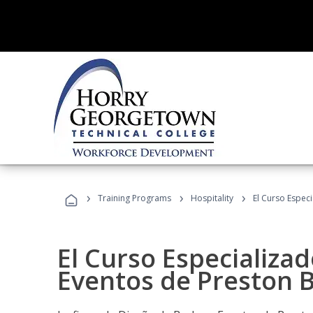
›
›
›
Training Programs
Hospitality
El Curso Espec
El Curso Especializa
Eventos de Preston B